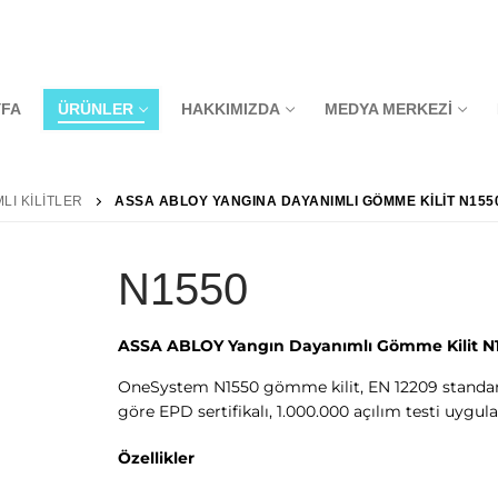
YFA
ÜRÜNLER
HAKKIMIZDA
MEDYA MERKEZI
LI KILITLER
ASSA ABLOY YANGINA DAYANIMLI GÖMME KILIT N155
N1550
ASSA ABLOY Yangın Dayanımlı Gömme Kilit N
OneSystem N1550 gömme kilit, EN 12209 standartl
göre EPD sertifikalı, 1.000.000 açılım testi uygu
Özellikler