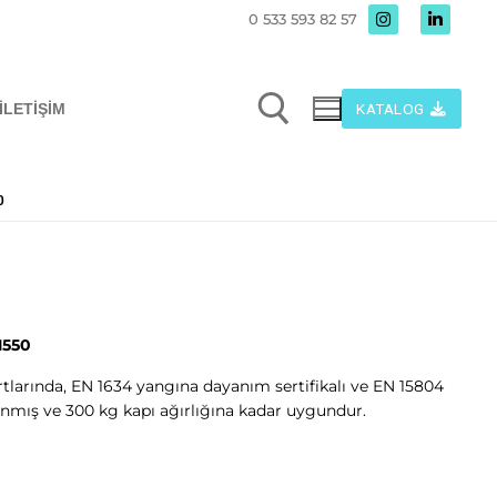
0 533 593 82 57
KATALOG
İLETIŞIM
0
1550
arında, EN 1634 yangına dayanım sertifikalı ve EN 15804
lanmış ve 300 kg kapı ağırlığına kadar uygundur.