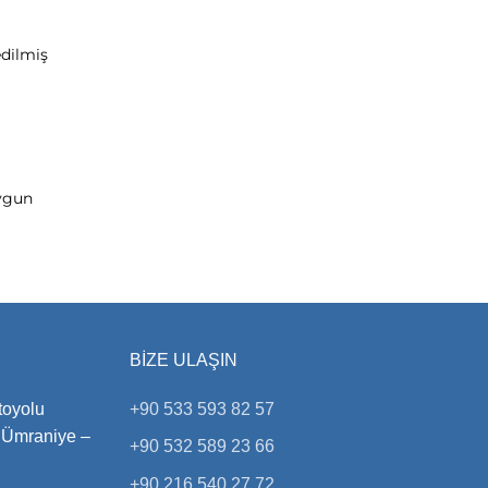
edilmiş
uygun
BIZE ULAŞIN
toyolu
+90 533 593 82 57
 Ümraniye –
+90 532 589 23 66
+90 216 540 27 72