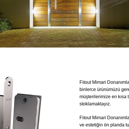
Fitout Mimari Donanımlar,
binlerce ürünümüzü gere
müşterilerimize en kısa
stoklamaktayız.
Fitout Mimari Donanımlar
ve estetiğin ön planda t