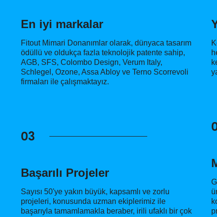
En iyi markalar
Y
Fitout Mimari Donanımlar olarak, dünyaca tasarım
K
ödüllü ve oldukça fazla teknolojik patente sahip,
h
AGB, SFS, Colombo Design, Verum Italy,
k
Schlegel, Ozone, Assa Abloy ve Terno Scorrevoli
y
firmaları ile çalışmaktayız.
03
Başarılı Projeler
G
Sayısı 50'ye yakın büyük, kapsamlı ve zorlu
ü
projeleri, konusunda uzman ekiplerimiz ile
k
başarıyla tamamlamakla beraber, irili ufaklı bir çok
p