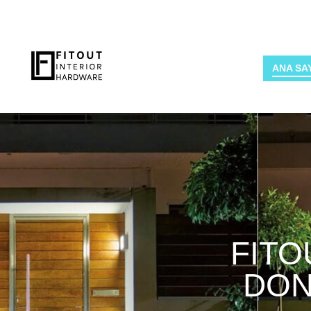
ANA SA
FITO
DON