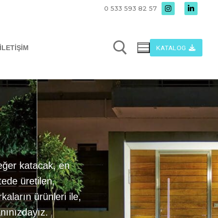
0 533 593 82 57
KATALOG
İLETIŞIM
değer katacak, en
tede üretilen,
aların ürünleri ile,
anınızdayız.