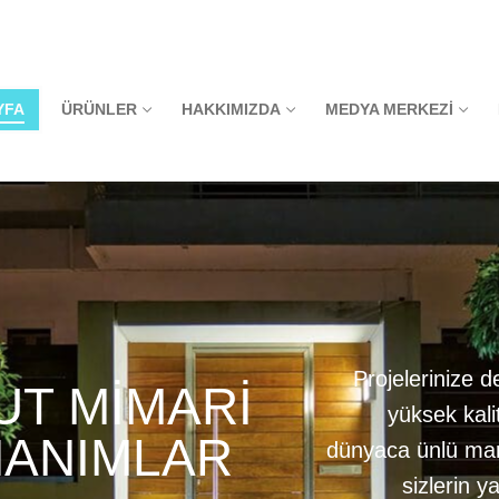
YFA
ÜRÜNLER
HAKKIMIZDA
MEDYA MERKEZI
Projelerinize 
UT MİMARİ
yüksek kali
ANIMLAR
dünyaca ünlü mark
sizlerin y